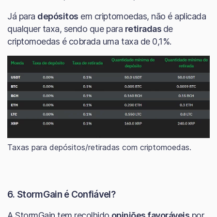
Já para
depósitos
em criptomoedas, não é aplicada
qualquer taxa, sendo que para
retiradas
de
criptomoedas é cobrada uma taxa de 0,1%.
Taxas para depósitos/retiradas com criptomoedas.
6. StormGain é Confiável?
A StormGain tem recolhido
opiniões favoráveis
por