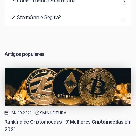
📌 Como funciona StormGain?
📌 StormGain é Segura?
Artigos populares
JAN 19 2021
9MIN LEITURA
Ranking de Criptomoedas – 7 Melhores Criptomoedas em
2021