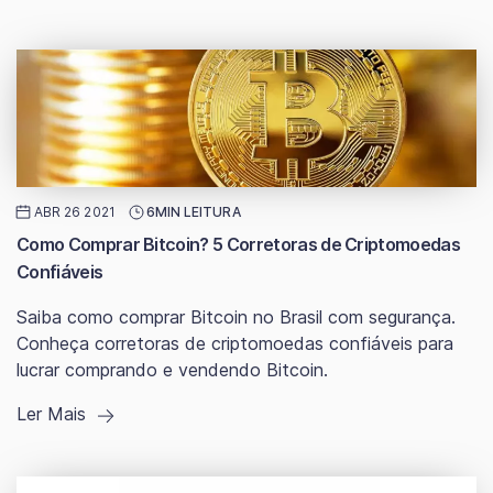
ABR 26 2021
6MIN LEITURA
Como Comprar Bitcoin? 5 Corretoras de Criptomoedas
Confiáveis
Saiba como comprar Bitcoin no Brasil com segurança.
Conheça corretoras de criptomoedas confiáveis para
lucrar comprando e vendendo Bitcoin.
Ler Mais