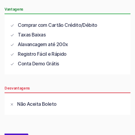
Vantagens
Comprar com Cartão Crédito/Débito
Taxas Baixas
Alavancagem até 200x
Registro Fácil e Rápido
Conta Demo Grátis
Desvantagens
Não Aceita Boleto