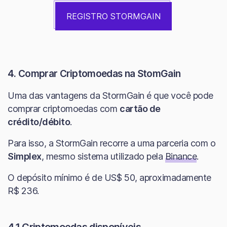
REGISTRO STORMGAIN
4. Comprar Criptomoedas na StomGain
Uma das vantagens da StormGain é que você pode
comprar criptomoedas com
cartão de
crédito/débito
.
Para isso, a StormGain recorre a uma parceria com o
Simplex
, mesmo sistema utilizado pela
Binance
.
O depósito mínimo é de US$ 50, aproximadamente
R$ 236.