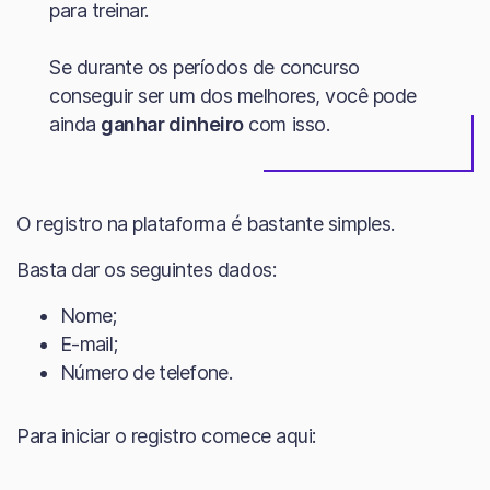
para treinar.
Se durante os períodos de concurso
conseguir ser um dos melhores, você pode
ainda
ganhar dinheiro
com isso.
O registro na plataforma é bastante simples.
Basta dar os seguintes dados:
Nome;
E-mail;
Número de telefone.
Para iniciar o registro comece aqui: