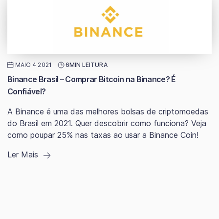
MAIO 4 2021
6MIN LEITURA
Binance Brasil – Comprar Bitcoin na Binance? É
Confiável?
A Binance é uma das melhores bolsas de criptomoedas
do Brasil em 2021. Quer descobrir como funciona? Veja
como poupar 25% nas taxas ao usar a Binance Coin!
Ler Mais