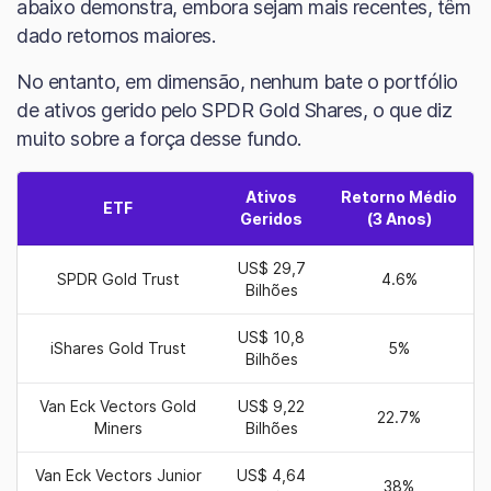
abaixo demonstra, embora sejam mais recentes, têm
dado retornos maiores.
No entanto, em dimensão, nenhum bate o portfólio
de ativos gerido pelo SPDR Gold Shares, o que diz
muito sobre a força desse fundo.
Ativos
Retorno Médio
ETF
Geridos
(3 Anos)
US$ 29,7
SPDR Gold Trust
4.6%
Bilhões
US$ 10,8
iShares Gold Trust
5%
Bilhões
Van Eck Vectors Gold
US$ 9,22
22.7%
Miners
Bilhões
Van Eck Vectors Junior
US$ 4,64
38%