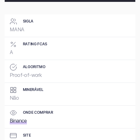
SIGLA
MANA
RATING FCAS
A
ALGORITMO
Proof-of-work
MINERÁVEL
Não
ONDE COMPRAR
Binance
SITE